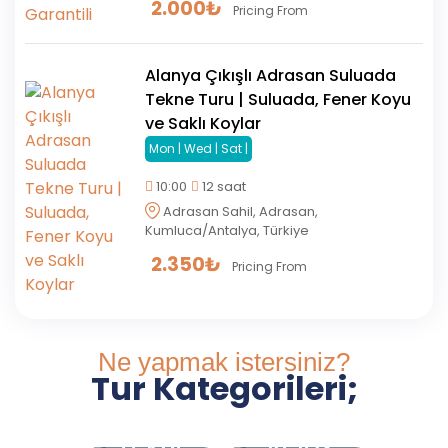
2.000
₺
Pricing From
Alanya Çıkışlı Adrasan Suluada
Tekne Turu | Suluada, Fener Koyu
ve Saklı Koylar
Mon | Wed | Sat |
10:00
12 saat
Adrasan Sahil, Adrasan,
Kumluca/Antalya, Türkiye
2.350
₺
Pricing From
Ne yapmak istersiniz?
Tur Kategorileri;
Tekne
Relax