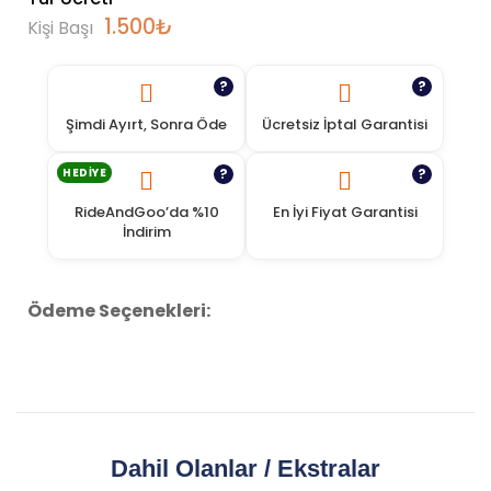
1.500
₺
Kişi Başı
?
?
Şimdi Ayırt, Sonra Öde
Ücretsiz İptal Garantisi
HEDIYE
?
?
RideAndGoo’da %10
En İyi Fiyat Garantisi
İndirim
Ödeme Seçenekleri:
Dahil Olanlar / Ekstralar