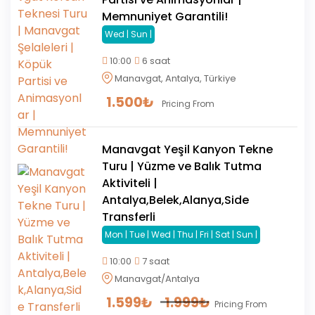
Memnuniyet Garantili!
Wed | Sun |
10:00
6 saat
Manavgat, Antalya, Türkiye
1.500
₺
Pricing From
Manavgat Yeşil Kanyon Tekne
Turu | Yüzme ve Balık Tutma
Aktiviteli |
Antalya,Belek,Alanya,Side
Transferli
Mon | Tue | Wed | Thu | Fri | Sat | Sun |
10:00
7 saat
Manavgat/Antalya
1.599
₺
1.999
₺
Pricing From