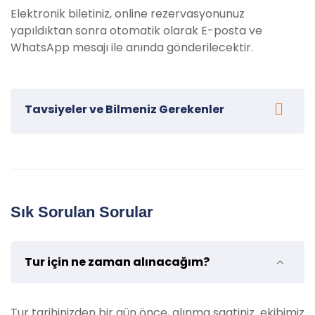
Elektronik biletiniz, online rezervasyonunuz
yapıldıktan sonra otomatik olarak E-posta ve
WhatsApp mesajı ile anında gönderilecektir.
Tavsiyeler ve Bilmeniz Gerekenler
Side/Manavgat PREMIUM Tekne Turumuza katılacak
misafirlerimiz için bazı tavsiyeler:
Güneş koruyucu krem getirin:
Güneşin yoğun
Sık Sorulan Sorular
olduğu saatlerde, özellikle açık denizde, cildinizi
korumak için güneş koruyucu kullanmayı
unutmayın.
Tur için ne zaman alınacağım?
Şapka ve güneş gözlüğü kullanın:
Güneşin
zararlı ışınlarından korunmak için şapka ve
güneş gözlüğü takarak tur boyunca daha rahat
Tur tarihinizden bir gün önce, alınma saatiniz ekibimiz