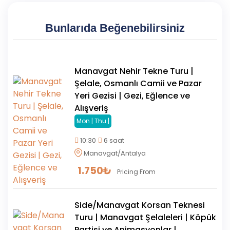
Bunlarıda Beğenebilirsiniz
Manavgat Nehir Tekne Turu |
Şelale, Osmanlı Camii ve Pazar
Yeri Gezisi | Gezi, Eğlence ve
Alışveriş
Mon | Thu |
10:30
6 saat
Manavgat/Antalya
1.750
₺
Pricing From
Side/Manavgat Korsan Teknesi
Turu | Manavgat Şelaleleri | Köpük
Partisi ve Animasyonlar |