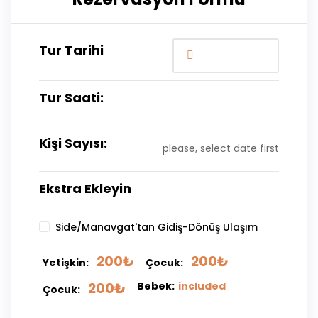
Tur Tarihi
Tur Saati:
Kişi Sayısı:
please, select date first
Ekstra Ekleyin
Side/Manavgat'tan Gidiş-Dönüş Ulaşım
200
₺
200
₺
Yetişkin:
Çocuk:
200
₺
Bebek:
included
Çocuk: