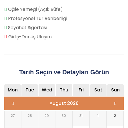
Öğle Yemeği (Açık Büfe)
Profesyonel Tur Rehberliği
Seyahat Sigortası
Gidiş-Dönüş Ulaşım
Tarih Seçin ve Detayları Görün
Mon
Tue
Wed
Thu
Fri
Sat
Sun
August 2026
27
28
29
30
31
1
2