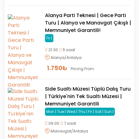
Alanya Parti Teknesi | Gece Parti
Turu | Alanya ve Manavgat Çıkışlı |
Memnuniyet Garantili!
Fri |
21:30
5 saat
Alanya/Antalya
1.750
₺
Pricing From
Side Sualtı Müzesi Tüplü Dalış Turu
| Türkiye'nin Tek Sualtı Müzesi |
Memnuniyet Garantili
Mon | Tue | Wed | Thu | Fri | Sat | Sun |
09.00
7 saat
Manavgat/Antalya