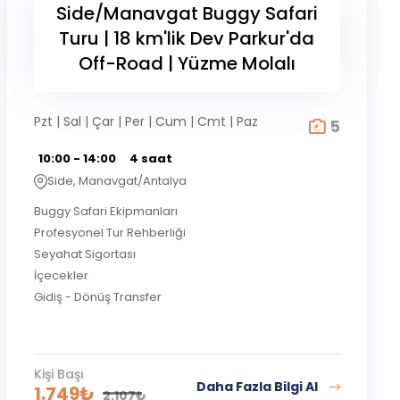
Side/Manavgat Buggy Safari
Turu | 18 km'lik Dev Parkur'da
Off-Road | Yüzme Molalı
Pzt | Sal | Çar | Per | Cum | Cmt | Paz
5
10:00 - 14:00
4 saat
Side, Manavgat/Antalya
Buggy Safari Ekipmanları
Profesyonel Tur Rehberliği
Seyahat Sigortası
İçecekler
Gidiş - Dönüş Transfer
Kişi Başı
Daha Fazla Bilgi Al
1.749
₺
2.107
₺