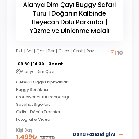
Alanya Dim Çayı Buggy Safari
Turu | Doğanın Kalbinde
Heyecan Dolu Parkurlar |
Yüzme ve Dinlenme Molalı
Pzt | Sal | Çar | Per | Cum | Cmt | Paz
10
09:30 | 14:30
3 saat
Alanya, Dim Çayı
Gerekli Buggy Ekipmanları
Buggy Sertfikası
Profesyonel Tur Rehberliği
Seyahat Sigortası
Gidiş - Dönüş Transfer
Fotoğraf & Video
Kişi Başı
Daha Fazla Bilgi Al
1.499
₺
1.874
₺