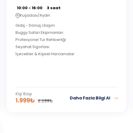
10:00 - 16:00
3 saat
Kuşadası/Aydın
Gidiş - Dönüş Ulaşım
Buggy Safari Ekipmanları
Profesyonel Tur Rehberliği
Seyahat Sigortası
İçecekler & Kişisel Harcamalar
Kişi Başı
Daha Fazla Bilgi Al
1.999
₺
2.298
₺