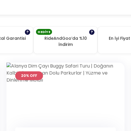
?
HEDIYE
?
tal Garantisi
RideAndGoo’da %10
En İyi Fiya
İndirim
20% OFF