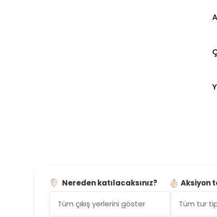
A
Ç
Y
Nereden katılacaksınız?
Aksiyon t