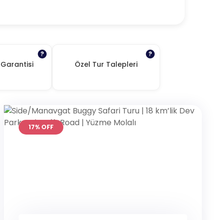
?
?
t Garantisi
Özel Tur Talepleri
17% OFF