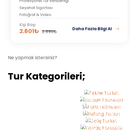
Profesyonel Tur Rehberliği
Seyahat Sigortası
Fotoğraf & Video
Kişi Başı
Daha Fazla Bilgi Al
2.601
₺
2.890
₺
Ne yapmak istersiniz?
Tur Kategorileri;
Tekne Turları
Korsan Tekneler
Parti Tekneleri
Rafting Turları
Dalış Turları
Yamaç Paraşüt