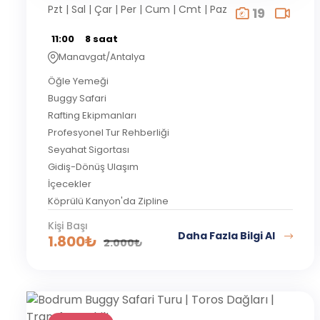
Pzt | Sal | Çar | Per | Cum | Cmt | Paz
19
11:00
8 saat
Manavgat/Antalya
Öğle Yemeği
Buggy Safari
Rafting Ekipmanları
Profesyonel Tur Rehberliği
Seyahat Sigortası
Gidiş-Dönüş Ulaşım
İçecekler
Köprülü Kanyon'da Zipline
Kişi Başı
Daha Fazla Bilgi Al
1.800
₺
2.000
₺