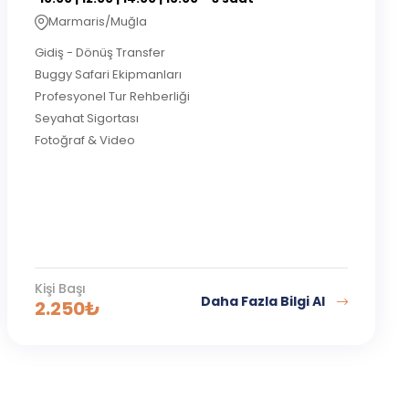
Marmaris/Muğla
Gidiş - Dönüş Transfer
Buggy Safari Ekipmanları
Profesyonel Tur Rehberliği
Seyahat Sigortası
Fotoğraf & Video
Kişi Başı
Daha Fazla Bilgi Al
2.250
₺