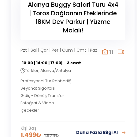
Alanya Buggy Safari Turu 4x4
| Toros Dağlarının Eteklerinde
18KM Dev Parkur | Yüzme
Molalı!
Pzt | Sal | Çar | Per | Cum | Cmt | Paz
11
10:00 | 14:00 | 17:00|
3 saat
Türkler, Alanya/Antalya
Profesyonel Tur Rehberliği
Seyahat Sigortası
Gidiş - Dönüş Transfer
Fotoğraf & Video
İçecekler
Kişi Başı
Daha Fazla Bilgi Al
1.499
₺
1.874
₺