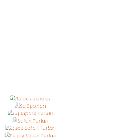
Relax Tekneler
Su Sporları
Aquapark Turları
Safari Turları
uad Safari Turları
uggy Safari Turları