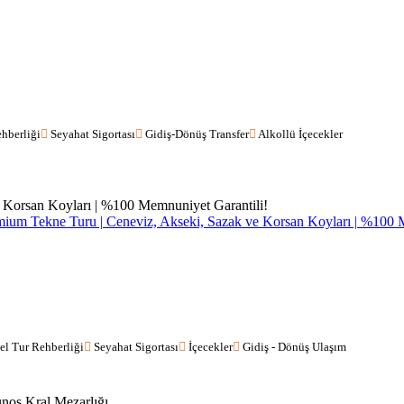
hberliği
Seyahat Sigortası
Gidiş-Dönüş Transfer
Alkollü İçecekler
ium Tekne Turu | Ceneviz, Akseki, Sazak ve Korsan Koyları | %100 
el Tur Rehberliği
Seyahat Sigortası
İçecekler
Gidiş - Dönüş Ulaşım