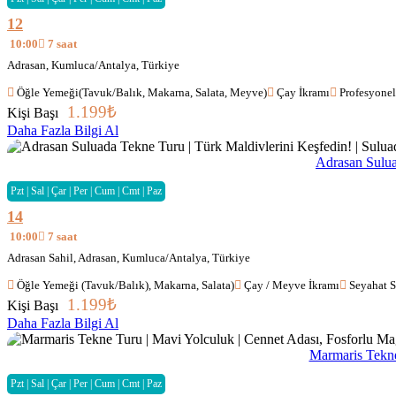
12
10:00
7 saat
Adrasan, Kumluca/Antalya, Türkiye
Öğle Yemeği(Tavuk/Balık, Makarna, Salata, Meyve)
Çay İkramı
Profesyonel
1.199
₺
Kişi Başı
Daha Fazla Bilgi Al
Adrasan Sulua
Pzt | Sal | Çar | Per | Cum | Cmt | Paz
14
10:00
7 saat
Adrasan Sahil, Adrasan, Kumluca/Antalya, Türkiye
Öğle Yemeği (Tavuk/Balık), Makarna, Salata)
Çay / Meyve İkramı
Seyahat S
1.199
₺
Kişi Başı
Daha Fazla Bilgi Al
Marmaris Tekne
Pzt | Sal | Çar | Per | Cum | Cmt | Paz