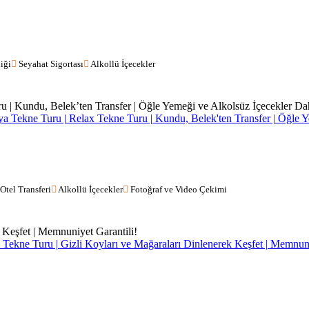
iği
Seyahat Sigortası
Alkollü İçecekler
ya Tekne Turu | Relax Tekne Turu | Kundu, Belek'ten Transfer | Öğle Y
Otel Transferi
Alkollü İçecekler
Fotoğraf ve Video Çekimi
Tekne Turu | Gizli Koyları ve Mağaraları Dinlenerek Keşfet | Memnuni