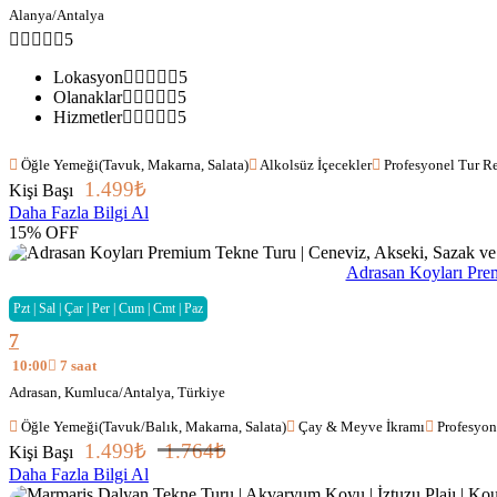
Alanya/Antalya
5
Lokasyon
5
Olanaklar
5
Hizmetler
5
Öğle Yemeği(Tavuk, Makarna, Salata)
Alkolsüz İçecekler
Profesyonel Tur Re
1.499
₺
Kişi Başı
Daha Fazla Bilgi Al
15% OFF
Adrasan Koyları Prem
Pzt | Sal | Çar | Per | Cum | Cmt | Paz
7
10:00
7 saat
Adrasan, Kumluca/Antalya, Türkiye
Öğle Yemeği(Tavuk/Balık, Makarna, Salata)
Çay & Meyve İkramı
Profesyon
1.499
₺
1.764
₺
Kişi Başı
Daha Fazla Bilgi Al