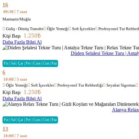
16
09:30
7 saat
Marmaris/Muğla
Gidiş - Dönüş Transfer
Öğle Yemeği
Soft İçecekler
Profesyonel Tur Rehberl
1.250
₺
Kişi Başı
Daha Fazla Bilgi Al
Düden Şelalesi Tekne Turu | Antal
Pzt | Sal | Çar | Per | Cum | Cmt | Paz
6
10:00
5 saat
Öğle Yemeği
Soft İçecekler
Profesyonel Tur Rehberliği
Seyahat Sigortası
1.250
₺
Kişi Başı
Daha Fazla Bilgi Al
Alanya Relax 
Pzt | Sal | Çar | Per | Cum | Cmt | Paz
13
10:00
7 saat