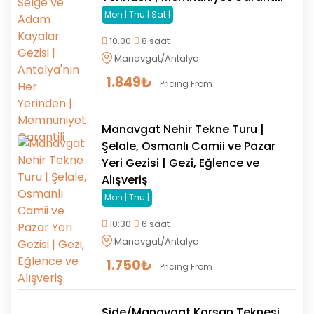
Mon | Thu | Sat |
10.00
8 saat
Manavgat/Antalya
1.849
₺
Pricing From
Manavgat Nehir Tekne Turu |
Şelale, Osmanlı Camii ve Pazar
Yeri Gezisi | Gezi, Eğlence ve
Alışveriş
Mon | Thu |
10:30
6 saat
Manavgat/Antalya
1.750
₺
Pricing From
Side/Manavgat Korsan Teknesi