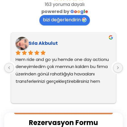
163 yoruma dayalı
powered by
G
o
o
g
l
e
bizi değerlendirin
Sıla Akbulut
Hem ride and go yu hemde one day actionu 
H
deneyimledim çok memnun kaldım bu firma 
d
üzerinden gönül rahatlığıyla havaalanı 
ü
transferlerinizi gerçekleştirebilirsiniz hem 
t
fatma hanım ve mehmet beyin diksiyonunu 
f
ve ilgisini çok beğendim çok ilgilendiler yine 
v
tercih etmeyi düşünüyoruz ailecek ayrıca su 
t
sporlarıda çok eğlenceliydi ve dışarda 
s
ödenen fiyatlara göre çok uygundu hepsi
ö
Rezervasyon Formu