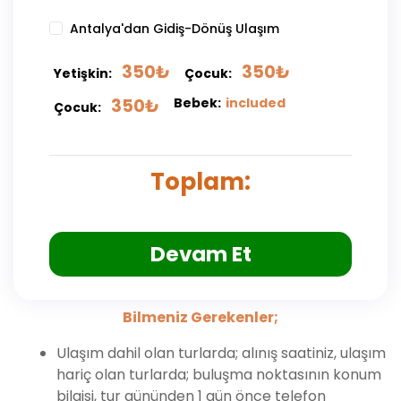
Antalya'dan Gidiş-Dönüş Ulaşım
350
₺
350
₺
Yetişkin:
Çocuk:
350
₺
Bebek:
included
Çocuk:
Toplam:
Devam Et
Bilmeniz Gerekenler;
Ulaşım dahil olan turlarda; alınış saatiniz, ulaşım
hariç olan turlarda; buluşma noktasının konum
bilgisi, tur gününden 1 gün önce telefon