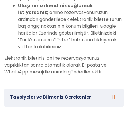
Ulaşımınızı kendiniz sağlamak
istiyorsanız;
online rezervasyonunuzun
ardından gönderilecek elektronik bilette turun
başlangıç noktasının konum bilgileri, Google
haritalar üzerinde gösterilmiştir. Biletinizdeki
"Tur Konumunu Göster" butonuna tıklayarak
yol tarifi alabilirsiniz.
Elektronik biletiniz, online rezervasyonunuz
yapıldıktan sonra otomatik olarak E-posta ve
WhatsApp mesajı ile anında gönderilecektir.
Tavsiyeler ve Bilmeniz Gerekenler
Yeşil Kanyon (Green Canyon) Tekne Turumuza
katılacak misafirlerimiz için bazı tavsiyeler: