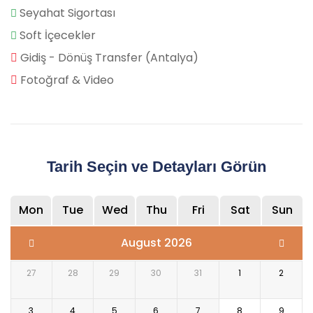
Seyahat Sigortası
Soft İçecekler
Gidiş - Dönüş Transfer (Antalya)
Fotoğraf & Video
Tarih Seçin ve Detayları Görün
Mon
Tue
Wed
Thu
Fri
Sat
Sun
August 2026
27
28
29
30
31
1
2
3
4
5
6
7
8
9