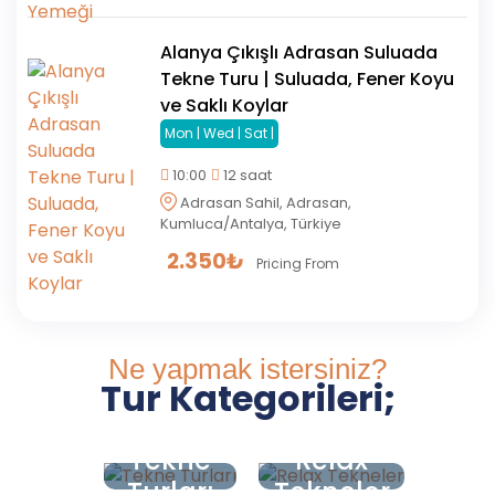
Alanya Çıkışlı Adrasan Suluada
Tekne Turu | Suluada, Fener Koyu
ve Saklı Koylar
Mon | Wed | Sat |
10:00
12 saat
Adrasan Sahil, Adrasan,
Kumluca/Antalya, Türkiye
2.350
₺
Pricing From
Ne yapmak istersiniz?
Tur Kategorileri;
Tekne
Relax
Turları
Tekneler