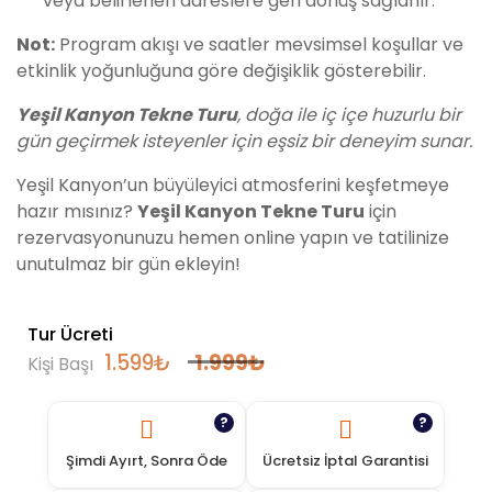
veya belirlenen adreslere geri dönüş sağlanır.
Not:
Program akışı ve saatler mevsimsel koşullar ve
etkinlik yoğunluğuna göre değişiklik gösterebilir.
Yeşil Kanyon Tekne Turu
, doğa ile iç içe huzurlu bir
gün geçirmek isteyenler için eşsiz bir deneyim sunar.
Yeşil Kanyon’un büyüleyici atmosferini keşfetmeye
hazır mısınız?
Yeşil Kanyon Tekne Turu
için
rezervasyonunuzu hemen online yapın ve tatilinize
unutulmaz bir gün ekleyin!
Tur Ücreti
1.599
₺
1.999
₺
Kişi Başı
?
?
Şimdi Ayırt, Sonra Öde
Ücretsiz İptal Garantisi