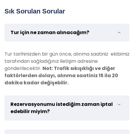
Güneş koruyucu krem getirin:
Güneşin
Sık Sorulan Sorular
zararlı etkilerinden korunmak için yüksek
faktörlü güneş koruyucu kullanın.
Şapka ve güneş gözlüğü kullanın:
Güneşin
Tur için ne zaman alınacağım?
etkisinden korunmak adına şapka ve güneş
gözlüğü takmayı unutmayın.
Yüzme kıyafetleri ve havlu getirin:
Yüzme
Tur tarihinizden bir gün önce, alınma saatiniz ekibimiz
kıyafetlerinizi ve havlunuzu yanınızda
tarafından sağladığınız iletişim adresine
bulundurun.
gönderilecektir.
Not: Trafik sıkışıklığı ve diğer
Yedek kıyafet bulundurun:
Tur süresince
faktörlerden dolayı, alınma saatiniz 15 ila 20
kirlenebilecek veya ıslanabilecek
dakika kadar değişebilir.
kıyafetlerinize karşın yedek kıyafetler getirin.
Çevreye saygı:
Tur boyunca doğal çevreye
saygı gösterin, çöplerinizi uygun şekilde atın ve
Rezervasyonumu istediğim zaman iptal
doğal yaşamı rahatsız etmeyin.
edebilir miyim?
Tur rehberinin talimatlarına uyun:
Güvenliğiniz ve keyifli bir deneyim yaşamanız
için tur rehberinin talimatlarını takip edin.
Turun başlama saatinden 8 saat öncesine kadar