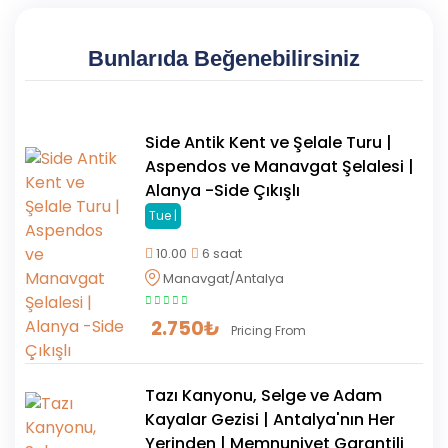
Bunlarıda Beğenebilirsiniz
Side Antik Kent ve Şelale Turu |
Aspendos ve Manavgat Şelalesi |
Alanya -Side Çıkışlı
Tue |
10.00
6 saat
Manavgat/Antalya
2.750
₺
Pricing From
Tazı Kanyonu, Selge ve Adam
Kayalar Gezisi | Antalya'nın Her
Yerinden | Memnuniyet Garantili