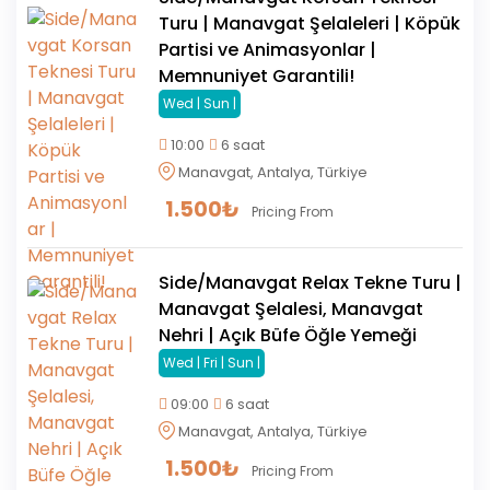
Turu | Manavgat Şelaleleri | Köpük
Partisi ve Animasyonlar |
Memnuniyet Garantili!
Wed | Sun |
10:00
6 saat
Manavgat, Antalya, Türkiye
1.500
₺
Pricing From
Side/Manavgat Relax Tekne Turu |
Manavgat Şelalesi, Manavgat
Nehri | Açık Büfe Öğle Yemeği
Wed | Fri | Sun |
09:00
6 saat
Manavgat, Antalya, Türkiye
1.500
₺
Pricing From