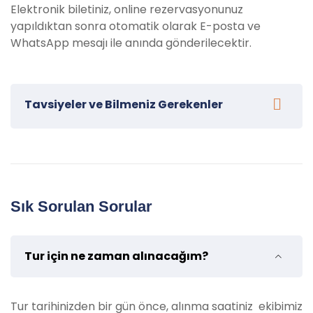
Elektronik biletiniz, online rezervasyonunuz
yapıldıktan sonra otomatik olarak E-posta ve
WhatsApp mesajı ile anında gönderilecektir.
Tavsiyeler ve Bilmeniz Gerekenler
Marmaris Aqua Dream Su Parkı Turumuza katılacak
misafirlerimiz için bazı tavsiyeler:
Güneş koruyucu krem getirin:
Güneşin yoğun
Sık Sorulan Sorular
olduğu saatlerde, özellikle açık denizde, cildinizi
korumak için güneş koruyucu kullanmayı
unutmayın.
Tur için ne zaman alınacağım?
Şapka ve güneş gözlüğü kullanın:
Güneşin
zararlı ışınlarından korunmak için şapka ve
güneş gözlüğü takarak tur boyunca daha rahat
Tur tarihinizden bir gün önce, alınma saatiniz ekibimiz