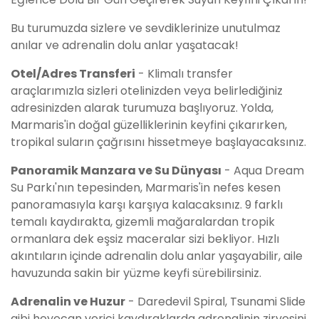
Bu turumuzda sizlere ve sevdiklerinize unutulmaz
anılar ve adrenalin dolu anlar yaşatacak!
Otel/Adres Transferi
- Klimalı transfer
araçlarımızla sizleri otelinizden veya belirlediğiniz
adresinizden alarak turumuza başlıyoruz. Yolda,
Marmaris'in doğal güzelliklerinin keyfini çıkarırken,
tropikal suların çağrısını hissetmeye başlayacaksınız.
Panoramik Manzara ve Su Dünyası
- Aqua Dream
Su Parkı'nın tepesinden, Marmaris'in nefes kesen
panoramasıyla karşı karşıya kalacaksınız. 9 farklı
temalı kaydırakta, gizemli mağaralardan tropik
ormanlara dek eşsiz maceralar sizi bekliyor. Hızlı
akıntıların içinde adrenalin dolu anlar yaşayabilir, aile
havuzunda sakin bir yüzme keyfi sürebilirsiniz.
Adrenalin ve Huzur
- Daredevil Spiral, Tsunami Slide
gibi heyecan verici kaydıraklarda adrenalinin zirvesini