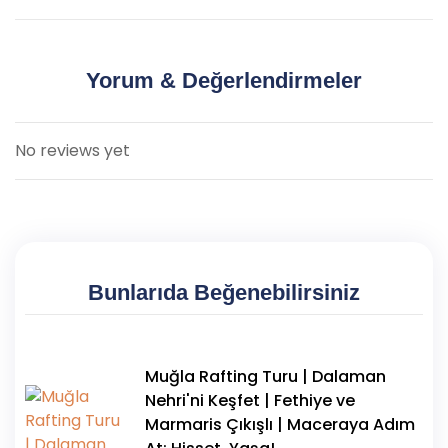
Evet. Çalışma saatlerimiz içinde bizi arayarak veya
herhangi bir turda kullanabilirsiniz.
support@onedayaction.com
adresine e-posta
göndererek değişiklik yapabilirsiniz. Ek ücret yoktur.
Yorum & Değerlendirmeler
No reviews yet
Bunlarıda Beğenebilirsiniz
Muğla Rafting Turu | Dalaman
Nehri'ni Keşfet | Fethiye ve
Marmaris Çıkışlı | Maceraya Adım