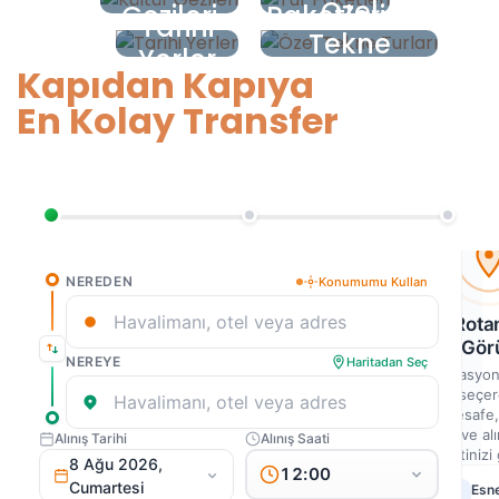
Özel
Gezileri
Paketleri
Tarihi
Tekne
Yerler
Turları
Kapıdan Kapıya
En Kolay Transfer