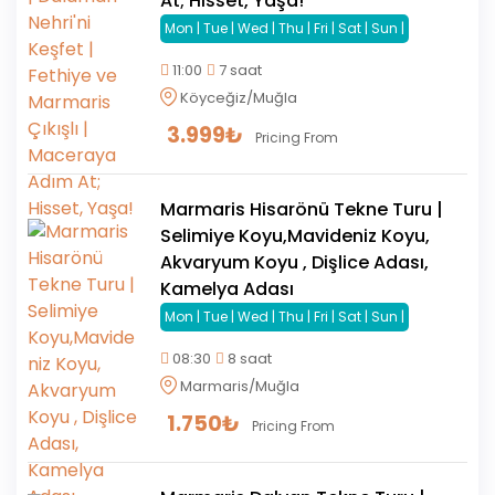
At; Hisset, Yaşa!
Mon | Tue | Wed | Thu | Fri | Sat | Sun |
11:00
7 saat
Köyceğiz/Muğla
3.999
₺
Pricing From
Marmaris Hisarönü Tekne Turu |
Selimiye Koyu,Mavideniz Koyu,
Akvaryum Koyu , Dişlice Adası,
Kamelya Adası
Mon | Tue | Wed | Thu | Fri | Sat | Sun |
08:30
8 saat
Marmaris/Muğla
1.750
₺
Pricing From