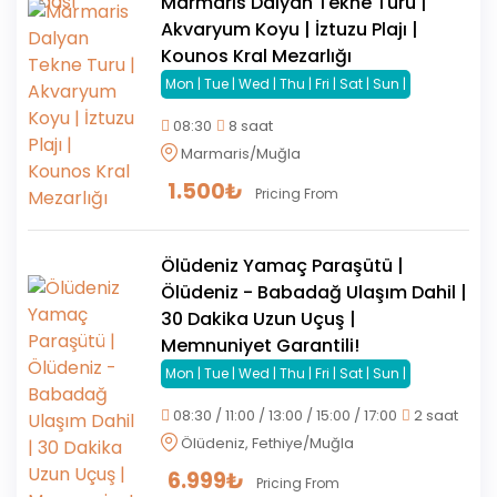
Marmaris Dalyan Tekne Turu |
Akvaryum Koyu | İztuzu Plajı |
Kounos Kral Mezarlığı
Mon | Tue | Wed | Thu | Fri | Sat | Sun |
08:30
8 saat
Marmaris/Muğla
1.500
₺
Pricing From
Ölüdeniz Yamaç Paraşütü |
Ölüdeniz - Babadağ Ulaşım Dahil |
30 Dakika Uzun Uçuş |
Memnuniyet Garantili!
Mon | Tue | Wed | Thu | Fri | Sat | Sun |
08:30 / 11:00 / 13:00 / 15:00 / 17:00
2 saat
Ölüdeniz, Fethiye/Muğla
6.999
₺
Pricing From