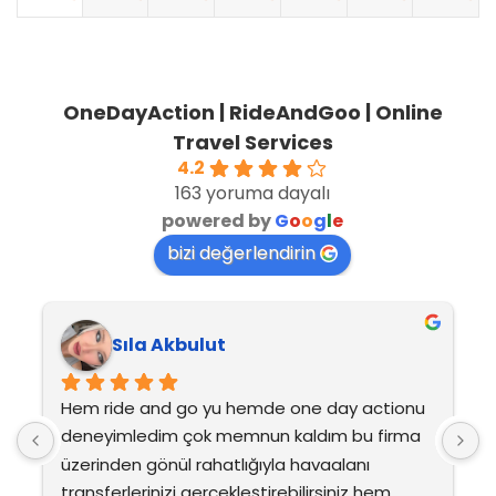
OneDayAction | RideAndGoo | Online
Travel Services
4.2
163 yoruma dayalı
powered by
G
o
o
g
l
e
bizi değerlendirin
Sıla Akbulut
Hem ride and go yu hemde one day actionu 
H
deneyimledim çok memnun kaldım bu firma 
d
üzerinden gönül rahatlığıyla havaalanı 
ü
transferlerinizi gerçekleştirebilirsiniz hem 
t