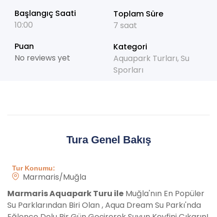
Başlangıç Saati
Toplam Süre
10:00
7 saat
Puan
Kategori
No reviews yet
Aquapark Turları
,
Su
Sporları
Tura Genel Bakış
Tur Konumu:
Marmaris/Muğla
Marmaris Aquapark Turu ile
Muğla'nın En Popüler
Su Parklarından Biri Olan , Aqua Dream Su Parkı'nda
Eğlence Dolu Bir Gün Geçirerek Suyun Keyfini Çıkarın!