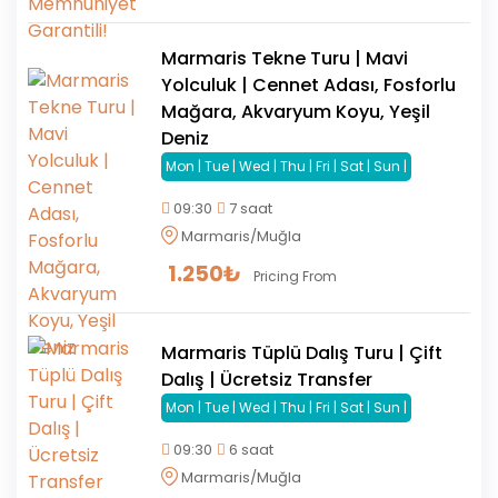
Marmaris Tekne Turu | Mavi
Yolculuk | Cennet Adası, Fosforlu
Mağara, Akvaryum Koyu, Yeşil
Deniz
Mon | Tue | Wed | Thu | Fri | Sat | Sun |
09:30
7 saat
Marmaris/Muğla
1.250
₺
Pricing From
Marmaris Tüplü Dalış Turu | Çift
Dalış | Ücretsiz Transfer
Mon | Tue | Wed | Thu | Fri | Sat | Sun |
09:30
6 saat
Marmaris/Muğla