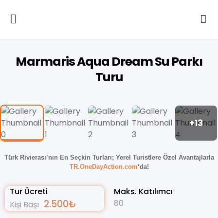
Marmaris Aqua Dream Su Parkı
Turu
+13
Türk Rivierası’nın En Seçkin Turları;
Yerel Turistlere Özel Avantajlarla
TR.OneDayAction.com
‘da!
Tur Ücreti
Maks. Katılımcı
2.500
₺
80
Kişi Başı