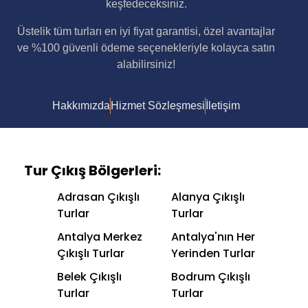
keşfedeceksiniz.
Üstelik tüm turları en iyi fiyat garantisi, özel avantajlar
ve %100 güvenli ödeme seçenekleriyle kolayca satın
alabilirsiniz!
Hakkımızda
Hizmet Sözleşmesi
İletişim
Tur Çıkış Bölgerleri:
Adrasan Çıkışlı
Alanya Çıkışlı
Turlar
Turlar
Antalya Merkez
Antalya'nın Her
Çıkışlı Turlar
Yerinden Turlar
Belek Çıkışlı
Bodrum Çıkışlı
Turlar
Turlar