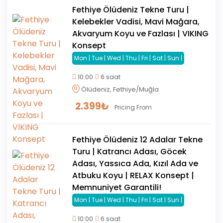
Fethiye Ölüdeniz Tekne Turu |
Kelebekler Vadisi, Mavi Mağara,
Akvaryum Koyu ve Fazlası | VIKING
Konsept
Mon | Tue | Wed | Thu | Fri | Sat | Sun |
10:00
6 saat
Ölüdeniz, Fethiye/Muğla
2.399
₺
Pricing From
Fethiye Ölüdeniz 12 Adalar Tekne
Turu | Katrancı Adası, Göcek
Adası, Yassıca Ada, Kızıl Ada ve
Atbuku Koyu | RELAX Konsept |
Memnuniyet Garantili!
Mon | Tue | Wed | Thu | Fri | Sat | Sun |
10:00
6 saat