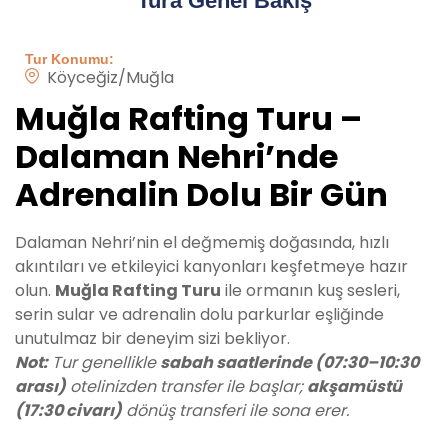
Tura Genel Bakış
Tur Konumu:
Köyceğiz/Muğla
Muğla Rafting Turu –
Dalaman Nehri’nde
Adrenalin Dolu Bir Gün
Dalaman Nehri’nin el değmemiş doğasında, hızlı
akıntıları ve etkileyici kanyonları keşfetmeye hazır
olun.
Muğla Rafting Turu
ile ormanın kuş sesleri,
serin sular ve adrenalin dolu parkurlar eşliğinde
unutulmaz bir deneyim sizi bekliyor.
Not:
Tur genellikle
sabah saatlerinde (07:30–10:30
arası)
otelinizden transfer ile başlar;
akşamüstü
(17:30 civarı)
dönüş transferi ile sona erer.