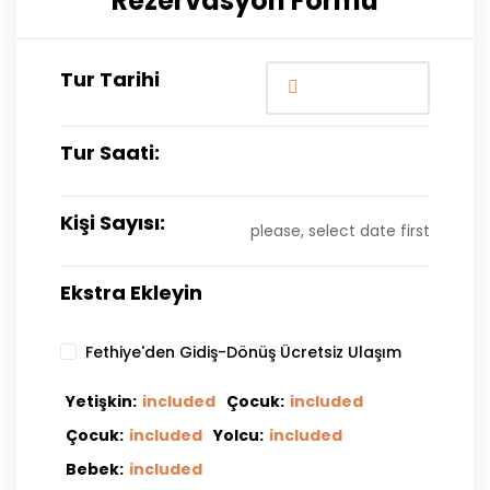
Rezervasyon Formu
Tur Tarihi
Tur Saati:
Kişi Sayısı:
please, select date first
Ekstra Ekleyin
Fethiye'den Gidiş-Dönüş Ücretsiz Ulaşım
Yetişkin:
included
Çocuk:
included
Çocuk:
included
Yolcu:
included
Bebek:
included