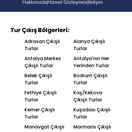
Hakkımızda
Hizmet Sözleşmesi
İletişim
Tur Çıkış Bölgerleri:
Adrasan Çıkışlı
Alanya Çıkışlı
Turlar
Turlar
Antalya Merkez
Antalya'nın Her
Çıkışlı Turlar
Yerinden Turlar
Belek Çıkışlı
Bodrum Çıkışlı
Turlar
Turlar
Fethiye Çıkışlı
Kaş/Kekova
Turlar
Çıkışlı Turlar
Kemer Çıkışlı
Kuşadası Çıkışlı
Turlar
Turlar
Manavgat Çıkışlı
Marmaris Çıkışlı