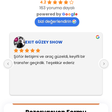
4.2
163 yoruma dayalı
powered by
G
o
o
g
l
e
bizi değerlendirin
EXIT GÜZEY SHOW
Şöför iletişimi ve araç güzeldi, keyifli bir 
H
transfer geçirdik. Teşekkür ederiz
y