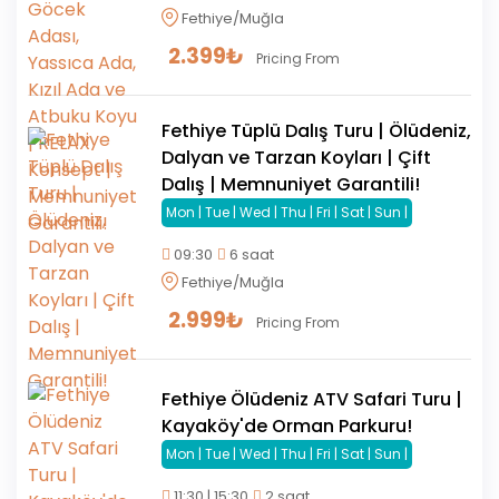
Fethiye/Muğla
2.399
₺
Pricing From
Fethiye Tüplü Dalış Turu | Ölüdeniz,
Dalyan ve Tarzan Koyları | Çift
Dalış | Memnuniyet Garantili!
Mon | Tue | Wed | Thu | Fri | Sat | Sun |
09:30
6 saat
Fethiye/Muğla
2.999
₺
Pricing From
Fethiye Ölüdeniz ATV Safari Turu |
Kayaköy'de Orman Parkuru!
Mon | Tue | Wed | Thu | Fri | Sat | Sun |
11:30 | 15:30
2 saat