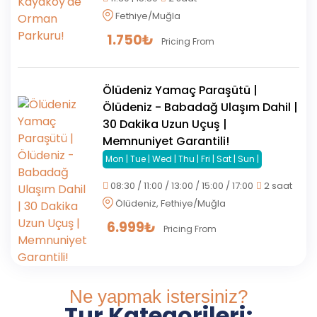
Fethiye/Muğla
1.750
₺
Pricing From
Ölüdeniz Yamaç Paraşütü |
Ölüdeniz - Babadağ Ulaşım Dahil |
30 Dakika Uzun Uçuş |
Memnuniyet Garantili!
Mon | Tue | Wed | Thu | Fri | Sat | Sun |
08:30 / 11:00 / 13:00 / 15:00 / 17:00
2 saat
Ölüdeniz, Fethiye/Muğla
6.999
₺
Pricing From
Ne yapmak istersiniz?
Tur Kategorileri;