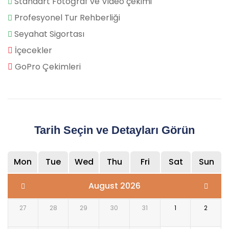
Standart Fotoğraf ve Video çekimi
Profesyonel Tur Rehberliği
Seyahat Sigortası
İçecekler
GoPro Çekimleri
Tarih Seçin ve Detayları Görün
Mon
Tue
Wed
Thu
Fri
Sat
Sun
August 2026
27
28
29
30
31
1
2