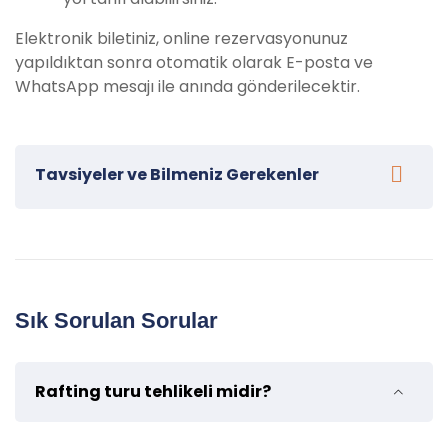
Elektronik biletiniz, online rezervasyonunuz
yapıldıktan sonra otomatik olarak E-posta ve
WhatsApp mesajı ile anında gönderilecektir.
Tavsiyeler ve Bilmeniz Gerekenler
Dalaman Rafting Turumuza katılacak misafirlerimiz
için bazı tavsiyeler:
Uygun kıyafet ve ayakkabı getirin
: Rafting
Sık Sorulan Sorular
turu boyunca yüzmek için pek çok molalar
verilmektedir. Kıyafet olarak mayo/bikini veya
yüzmek için uygun kıyafetler ile gelmenizi
Rafting turu tehlikeli midir?
öneriyoruz. Su ayakkabıları veya ıslanmaya
uygun ayakkabı giymenizi öneriyoruz.