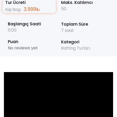
Tur Ücreti
Maks. Katılımcı
3.999
₺
50
Kişi Başı
Başlangıç Saati
Toplam Süre
11:00
7 saat
Puan
Kategori
No reviews yet
Rafting Turları