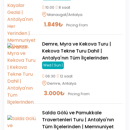
10.00
8 saat
Manavgat/Antalya
1.849
₺
Pricing From
Demre, Myra ve Kekova Turu |
Kekova Tekne Turu Dahil |
Antalya'nın Tüm İlçelerinden
Wed | Sun |
06:30
12 saat
Demre, Antalya
3.000
₺
Pricing From
Salda Gölü ve Pamukkale
Travertenleri Turu | Antalya'nın
Tüm İlçelerinden | Memnuniyet