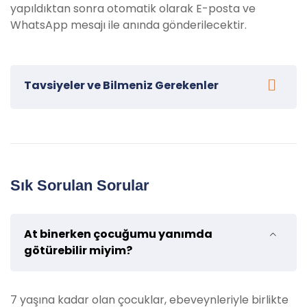
yapıldıktan sonra otomatik olarak E-posta ve
WhatsApp mesajı ile anında gönderilecektir.
Tavsiyeler ve Bilmeniz Gerekenler
Kemer Çıkışlı At Binicilik Turumuza katılacak
misafirlerimiz için bazı tavsiyeler:
Şapka ve güneş gözlüğü kullanın:
Güneşin
Sık Sorulan Sorular
etkisinden korunmak adına şapka ve güneş
gözlüğü takmayı unutmayın.
Rahat ve hafif kıyafetler giyinin:
Safari
At binerken çocuğumu yanımda
turunda rahat hareket etmek için hafif ve
götürebilir miyim?
nefes alabilen kıyafetler giyin.
Çevreye saygı:
Tur boyunca doğal çevreye
saygı gösterin, çöplerinizi uygun şekilde atın ve
7 yaşına kadar olan çocuklar, ebeveynleriyle birlikte