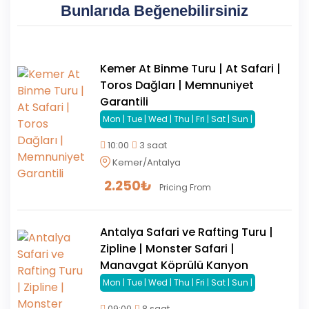
Bunlarıda Beğenebilirsiniz
Kemer At Binme Turu | At Safari |
Toros Dağları | Memnuniyet
Garantili
Mon | Tue | Wed | Thu | Fri | Sat | Sun |
10:00
3 saat
Kemer/Antalya
2.250
₺
Pricing From
Antalya Safari ve Rafting Turu |
Zipline | Monster Safari |
Manavgat Köprülü Kanyon
Mon | Tue | Wed | Thu | Fri | Sat | Sun |
09:00
8 saat