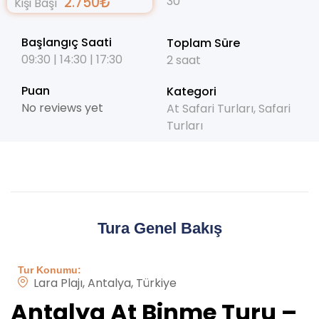
2.750
₺
30
Kişi Başı
Başlangıç Saati
Toplam Süre
09:30 | 14:30 | 17:30
2 saat
Puan
Kategori
No reviews yet
At Safari Turları
,
Safari
Turları
Tura Genel Bakış
Tur Konumu:
Lara Plajı, Antalya, Türkiye
Antalya At Binme Turu –