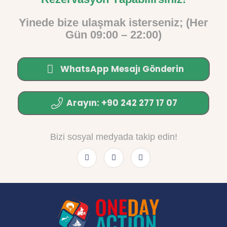
Yinede bize ulaşmak isterseniz; (Her
Gün 09:00 – 22:00)
WhatsApp Mesajı Gönderin
Arayın: +90 242 277 17 07
Bizi sosyal medyada takip edin!