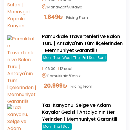
Manavgat/Antalya
1.849
₺
Pricing From
Pamukkale Travertenleri ve Balon
Turu | Antalya'nın Tüm İlçelerinden
| Memnuniyet Garantili!
Mon | Tue | Wed | Thu | Fri | Sat | Sun |
06.00
12 saat
Pamukkale/Denizli
20.999
₺
Pricing From
Tazı Kanyonu, Selge ve Adam
Kayalar Gezisi | Antalya'nın Her
Yerinden | Memnuniyet Garantili
Mon | Thu | Sat |