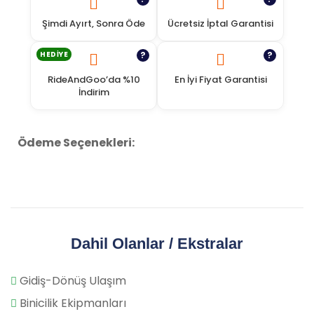
Şimdi Ayırt, Sonra Öde
Ücretsiz İptal Garantisi
HEDIYE
?
?
RideAndGoo’da %10
En İyi Fiyat Garantisi
İndirim
Ödeme Seçenekleri:
Dahil Olanlar / Ekstralar
Gidiş-Dönüş Ulaşım
Binicilik Ekipmanları