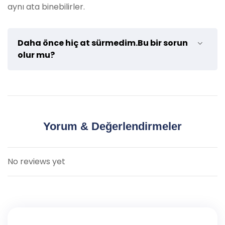
doğal yaşamı rahatsız etmeyin.
aynı ata binebilirler.
Tur rehberinin talimatlarına uyun:
Güvenliğiniz ve keyifli bir deneyim yaşamanız
için tur rehberinin talimatlarını takip edin.
Daha önce hiç at sürmedim.Bu bir sorun
olur mu?
Bu tavsiyeleri dikkate alarak, Kemer Çıkışlı At Binicilik
Turumuzda güvenli ve konforlu bir deneyim
yaşayabilirsiniz.
Safari turuna katılmak için önceden deneyime
ihtiyacınız yoktur. Deneyimli rehberlerimiz turdan
önce size gerekli tüm detayları sağlayacaktır.
Yorum & Değerlendirmeler
No reviews yet