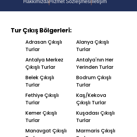
Hakkımızda
Hizmet Sözleşmesi
İletişim
Tur Çıkış Bölgerleri:
Adrasan Çıkışlı
Alanya Çıkışlı
Turlar
Turlar
Antalya Merkez
Antalya'nın Her
Çıkışlı Turlar
Yerinden Turlar
Belek Çıkışlı
Bodrum Çıkışlı
Turlar
Turlar
Fethiye Çıkışlı
Kaş/Kekova
Turlar
Çıkışlı Turlar
Kemer Çıkışlı
Kuşadası Çıkışlı
Turlar
Turlar
Manavgat Çıkışlı
Marmaris Çıkışlı