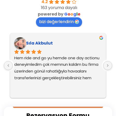
4.2
163 yoruma dayalı
powered by
G
o
o
g
l
e
bizi değerlendirin
Sıla Akbulut
Hem ride and go yu hemde one day actionu 
H
deneyimledim çok memnun kaldım bu firma 
d
üzerinden gönül rahatlığıyla havaalanı 
ü
transferlerinizi gerçekleştirebilirsiniz hem 
t
fatma hanım ve mehmet beyin diksiyonunu 
f
ve ilgisini çok beğendim çok ilgilendiler yine 
v
tercih etmeyi düşünüyoruz ailecek ayrıca su 
t
sporlarıda çok eğlenceliydi ve dışarda 
s
ödenen fiyatlara göre çok uygundu hepsi
ö
Rezervasyon Formu