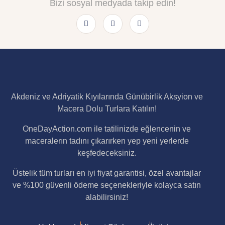
Bizi sosyal medyada takip edin!
Akdeniz ve Adriyatik Kıyılarında Günübirlik Aksyion ve
Macera Dolu Turlara Katılın!
OneDayAction.com ile tatilinizde eğlencenin ve
maceralerın tadını çıkarırken yep yeni yerlerde
keşfedeceksiniz.
Üstelik tüm turları en iyi fiyat garantisi, özel avantajlar
ve %100 güvenli ödeme seçenekleriyle kolayca satın
alabilirsiniz!