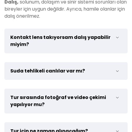
Güvenliğiniz ve keyifli bir deneyim yaşamanız
Dalış,
solunum, dolaşım ve sinir sistemi sorunları olan
için tur rehberinin talimatlarını takip edin.
bireyler için uygun değildir. Ayrıca, hamile olanlar için
dalış önerilmez.
Bu tavsiyeleri dikkate alarak, Alanya Tüplü Dalış
Turumuzda güvenli ve konforlu bir deneyim
yaşayabilirsiniz.
Kontakt lens takıyorsam dalış yapabilir
miyim?
Elbette. Kontakt lenslerinizi su altında rahatlıkla
Suda tehlikeli canlılar var mı?
kullanabilirsiniz.
Bizim faaliyet gösterdiğimiz dalış alanında tehlikeli
Tur sırasında fotoğraf ve video çekimi
canlılar bulunmamaktadır.
yapılıyor mu?
Tur sırasında profesyonel fotoğrafçılık ekibimiz sizi
Tur için ne zaman alınacağım?