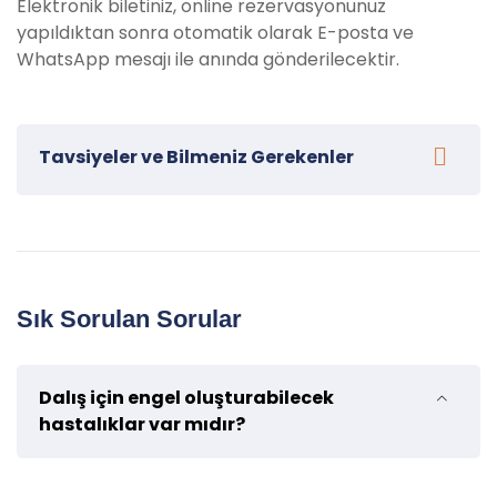
Elektronik biletiniz, online rezervasyonunuz
yapıldıktan sonra otomatik olarak E-posta ve
WhatsApp mesajı ile anında gönderilecektir.
Tavsiyeler ve Bilmeniz Gerekenler
Alanya Tüplü Dalış Turumuza katılacak misafirlerimiz
için bazı tavsiyeler:
Güneş koruyucu krem getirin:
Güneşin
Sık Sorulan Sorular
zararlı etkilerinden korunmak için yüksek
faktörlü güneş koruyucu kullanın
Çevreye saygı:
Tur boyunca doğal çevreye
Dalış için engel oluşturabilecek
saygı gösterin, çöplerinizi uygun şekilde atın ve
hastalıklar var mıdır?
doğal yaşamı rahatsız etmeyin.
Tur rehberinin talimatlarına uyun: