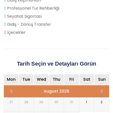
Dalış Ekipmanları
Profesyonel Tur Rehberliği
Seyahat Sigortası
Gidiş - Dönüş Transfer
İçecekler
Tarih Seçin ve Detayları Görün
Mon
Tue
Wed
Thu
Fri
Sat
Sun
August 2026
27
28
29
30
31
1
2