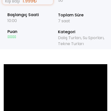
1.999
₺
50
Kişi Başı
Başlangıç Saati
Toplam Süre
10:00
7 saat
Puan
Kategori
Dalış Turları
,
Su Sporları
,
Tekne Turları