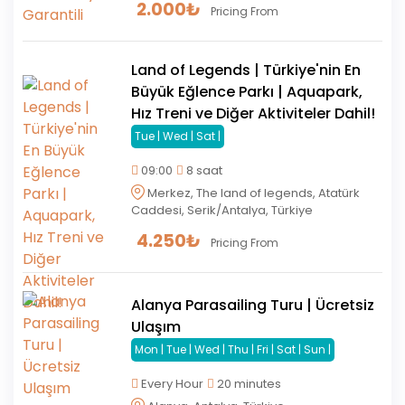
2.000
₺
Pricing From
Land of Legends | Türkiye'nin En
Büyük Eğlence Parkı | Aquapark,
Hız Treni ve Diğer Aktiviteler Dahil!
Tue | Wed | Sat |
09:00
8 saat
Merkez, The land of legends, Atatürk
Caddesi, Serik/Antalya, Türkiye
4.250
₺
Pricing From
Alanya Parasailing Turu | Ücretsiz
Ulaşım
Mon | Tue | Wed | Thu | Fri | Sat | Sun |
Every Hour
20 minutes