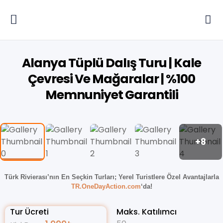
Alanya Tüplü Dalış Turu | Kale
Çevresi Ve Mağaralar | %100
Memnuniyet Garantili
+8
Türk Rivierası’nın En Seçkin Turları;
Yerel Turistlere Özel Avantajlarla
TR.OneDayAction.com
‘da!
Tur Ücreti
Maks. Katılımcı