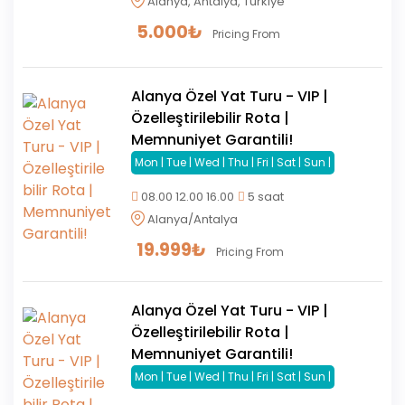
Alanya, Antalya, Türkiye
5.000
₺
Pricing From
Alanya Özel Yat Turu - VIP |
Özelleştirilebilir Rota |
Memnuniyet Garantili!
Mon | Tue | Wed | Thu | Fri | Sat | Sun |
08.00 12.00 16.00
5 saat
Alanya/Antalya
19.999
₺
Pricing From
Alanya Özel Yat Turu - VIP |
Özelleştirilebilir Rota |
Memnuniyet Garantili!
Mon | Tue | Wed | Thu | Fri | Sat | Sun |