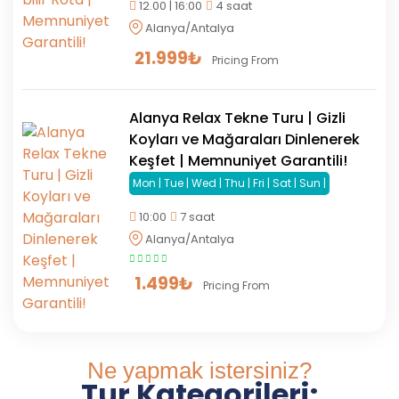
12.00 | 16:00
4 saat
Alanya/Antalya
21.999
₺
Pricing From
Alanya Relax Tekne Turu | Gizli
Koyları ve Mağaraları Dinlenerek
Keşfet | Memnuniyet Garantili!
Mon | Tue | Wed | Thu | Fri | Sat | Sun |
10:00
7 saat
Alanya/Antalya
1.499
₺
Pricing From
Ne yapmak istersiniz?
Tur Kategorileri;