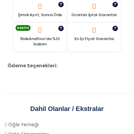
?
?
Şimdi Ayırt, Sonra Öde
Ücretsiz İptal Garantisi
HEDIYE
?
?
RideAndGoo’da %10
En İyi Fiyat Garantisi
İndirim
Ödeme Seçenekleri:
Dahil Olanlar / Ekstralar
Öğle Yemeği