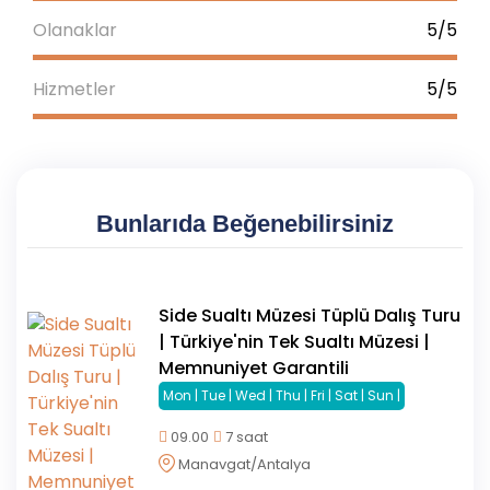
Olanaklar
5/5
Hizmetler
5/5
Bunlarıda Beğenebilirsiniz
Side Sualtı Müzesi Tüplü Dalış Turu
| Türkiye'nin Tek Sualtı Müzesi |
Memnuniyet Garantili
Mon | Tue | Wed | Thu | Fri | Sat | Sun |
09.00
7 saat
Manavgat/Antalya