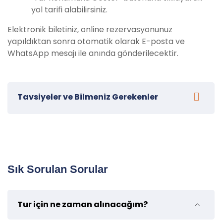
yol tarifi alabilirsiniz.
Elektronik biletiniz, online rezervasyonunuz
yapıldıktan sonra otomatik olarak E-posta ve
WhatsApp mesajı ile anında gönderilecektir.
Tavsiyeler ve Bilmeniz Gerekenler
Alanya Tekne ve Gece Safari Turumuza katılacak
misafirlerimiz için bazı tavsiyeler:
Şapka ve güneş gözlüğü kullanın:
Güneşin
Sık Sorulan Sorular
etkisinden korunmak adına şapka ve güneş
gözlüğü takmayı unutmayın.
Rahat ve hafif kıyafetler giyinin:
Safari
Tur için ne zaman alınacağım?
turunda rahat hareket etmek için hafif ve