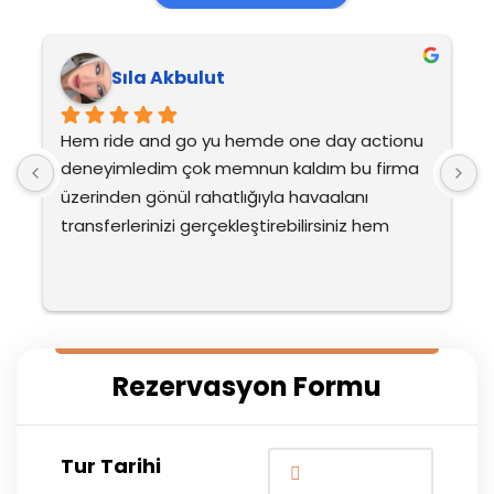
Sıla Akbulut
Hem ride and go yu hemde one day actionu 
H
deneyimledim çok memnun kaldım bu firma 
d
üzerinden gönül rahatlığıyla havaalanı 
ü
transferlerinizi gerçekleştirebilirsiniz hem 
t
fatma hanım ve mehmet beyin diksiyonunu 
f
ve ilgisini çok beğendim çok ilgilendiler yine 
v
tercih etmeyi düşünüyoruz ailecek ayrıca su 
t
sporlarıda çok eğlenceliydi ve dışarda 
s
ödenen fiyatlara göre çok uygundu hepsi
ö
Rezervasyon Formu
Tur Tarihi