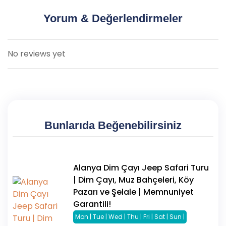
göndererek değişiklik yapabilirsiniz. Ek ücret yoktur.
için tur rehberinin talimatlarını takip edin.
Yorum & Değerlendirmeler
Bu tavsiyeleri dikkate alarak, Alanya Tekne ve Gece
Safari Turumuzda güvenli ve konforlu bir deneyim
yaşayabilirsiniz.
No reviews yet
Bunlarıda Beğenebilirsiniz
Alanya Dim Çayı Jeep Safari Turu
| Dim Çayı, Muz Bahçeleri, Köy
Pazarı ve Şelale | Memnuniyet
Garantili!
Mon | Tue | Wed | Thu | Fri | Sat | Sun |