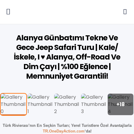
Alanya Günbatımı Tekne Ve
Gece Jeep Safari Turu | Kale/
İskele, I ♥ Alanya, Off-Road Ve
Dim Çayı | %100 Eğlence |
Memnuniyet Garantili!
+18
Türk Rivierası’nın En Seçkin Turları;
Yerel Turistlere Özel Avantajlarla
TR.OneDayAction.com
‘da!