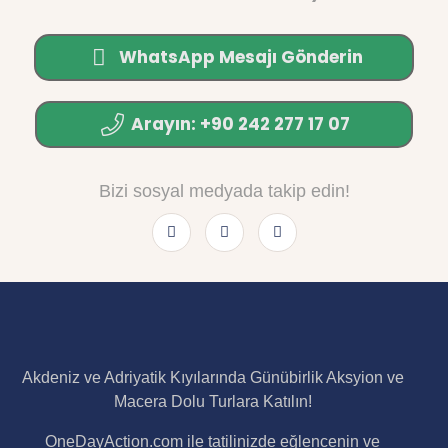
WhatsApp Mesajı Gönderin
Arayın: +90 242 277 17 07
Bizi sosyal medyada takip edin!
Akdeniz ve Adriyatik Kıyılarında Günübirlik Aksyion ve
Macera Dolu Turlara Katılın!
OneDayAction.com ile tatilinizde eğlencenin ve