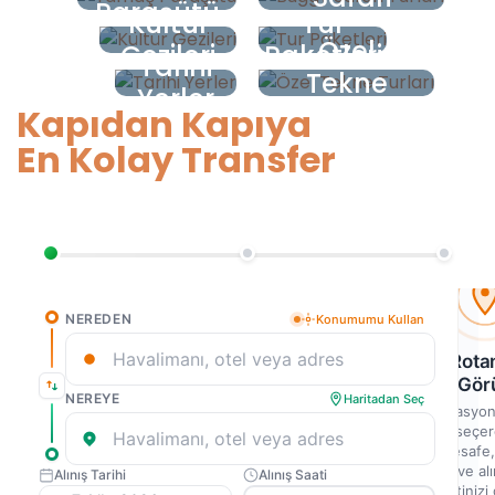
Paraşütü
Kültür
Tur
Turları
Özel
Gezileri
Paketleri
Tarihi
Tekne
Yerler
Turları
Kapıdan Kapıya
En Kolay Transfer