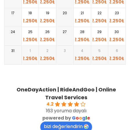
2.250
₺
2.250
₺
2.250
₺
2.250
₺
2.250
₺
17
18
19
20
21
22
23
2.250
₺
2.250
₺
2.250
₺
2.250
₺
2.250
₺
24
25
26
27
28
29
30
2.250
₺
2.250
₺
2.250
₺
2.250
₺
2.250
₺
31
1
2
3
4
5
6
2.250
₺
2.250
₺
2.250
₺
2.250
₺
2.250
₺
OneDayAction | RideAndGoo | Online
Travel Services
4.2
163 yoruma dayalı
powered by
G
o
o
g
l
e
bizi değerlendirin