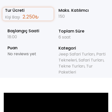
Tur Ücreti
Maks. Katılımcı
2.250
₺
150
Kişi Başı
Başlangıç Saati
Toplam Süre
18:00
6 saat
Puan
Kategori
No reviews yet
Jeep Safari Turları
,
Parti
Tekneleri
,
Safari Turları
,
Tekne Turları
,
Tur
Paketleri