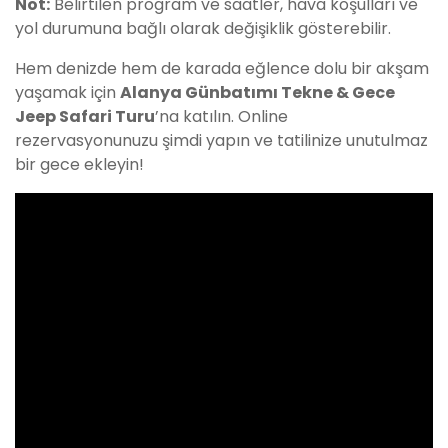
Not:
Belirtilen program ve saatler, hava koşulları ve
yol durumuna bağlı olarak değişiklik gösterebilir.
Hem denizde hem de karada eğlence dolu bir akşam
yaşamak için
Alanya Günbatımı Tekne & Gece
Jeep Safari Turu
’na katılın. Online
rezervasyonunuzu şimdi yapın ve tatilinize unutulmaz
bir gece ekleyin!