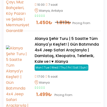
10:00
7 saat
Alanya, Antalya
1.450
₺
1.813
₺
Pricing From
Alanya Şehir Turu | 5 Saatte Tüm
Alanya'yı Keşfet! | Gün Batımında
4x4 Jeep Safari Araçlarıyla |
Damlataş, Kleopatra, Teleferik,
Kale ve I ♥ Alanya
Mon | Tue | Wed | Thu | Fri | Sat | Sun |
17:00
5 saat
Alanya
1.499
₺
Pricing From