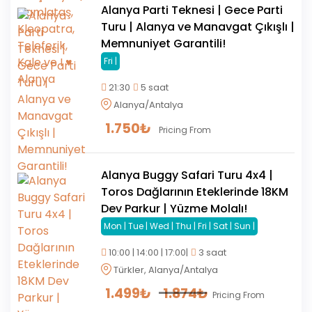
Alanya Parti Teknesi | Gece Parti
Turu | Alanya ve Manavgat Çıkışlı |
Memnuniyet Garantili!
Fri |
21:30
5 saat
Alanya/Antalya
1.750
₺
Pricing From
Alanya Buggy Safari Turu 4x4 |
Toros Dağlarının Eteklerinde 18KM
Dev Parkur | Yüzme Molalı!
Mon | Tue | Wed | Thu | Fri | Sat | Sun |
10:00 | 14:00 | 17:00|
3 saat
Türkler, Alanya/Antalya
1.499
₺
1.874
₺
Pricing From