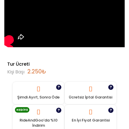
Tur Ücreti
2.250
₺
Kişi Başı
?
?
Şimdi Ayırt, Sonra Öde
Ücretsiz İptal Garantisi
HEDIYE
?
?
RideAndGoo’da %10
En İyi Fiyat Garantisi
İndirim