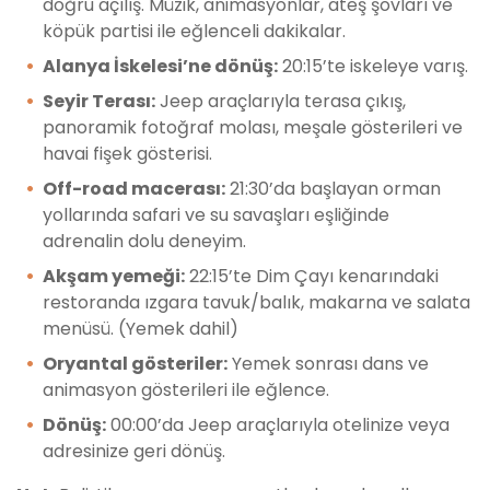
doğru açılış. Müzik, animasyonlar, ateş şovları ve
köpük partisi ile eğlenceli dakikalar.
Alanya İskelesi’ne dönüş:
20:15’te iskeleye varış.
Seyir Terası:
Jeep araçlarıyla terasa çıkış,
panoramik fotoğraf molası, meşale gösterileri ve
havai fişek gösterisi.
Off-road macerası:
21:30’da başlayan orman
yollarında safari ve su savaşları eşliğinde
adrenalin dolu deneyim.
Akşam yemeği:
22:15’te Dim Çayı kenarındaki
restoranda ızgara tavuk/balık, makarna ve salata
menüsü. (Yemek dahil)
Oryantal gösteriler:
Yemek sonrası dans ve
animasyon gösterileri ile eğlence.
Dönüş:
00:00’da Jeep araçlarıyla otelinize veya
adresinize geri dönüş.