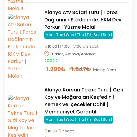
Alanya Atv Safari Turu | Toros
Dağlarının Eteklerinde 18KM Dev
Parkur | Yüzme Molalı
Mon | Tue | Wed | Thu | Fri | Sat | Sun |
10:00 | 14:00 | 17:00
3 saat
Türkler, Alanya/Antalya
1.299
₺
1.547
₺
Pricing From
Alanya Korsan Tekne Turu | Gizli
Koy ve Mağaraları Keşfedin |
Yemek ve İçecekler Dahil |
Memnuniyet Garantili
Mon | Tue | Wed | Thu | Fri | Sat | Sun |
10:00
7 saat